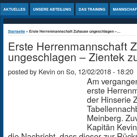
Jump to Content
AKTUELLES
UNSERE ABTEILUNG
DAS TRAINING
MANNSCHAF
Sie sind hier
Startseite
» Erste Herrenmannschaft Zuhause ungeschlagen –…
Erste Herrenmannschaft 
ungeschlagen – Zientek z
posted by
Kevin
on
So, 12/02/2018 - 18:20
Am vergangen
erste Herrenm
der Hinserie 
Tabellennach
Meinberg. Zu
Kapitän Kevin
die Nachricht, dass dieser zur Rüc